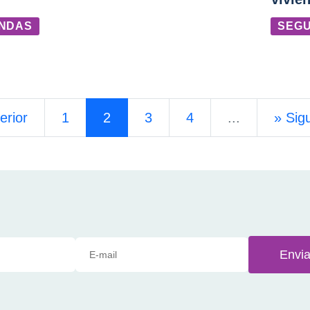
ENDAS
SEGU
erior
1
2
3
4
...
»
Sig
Envia