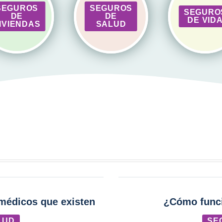
SEGUROS
SEGUROS
SEGURO
DE
DE
DE VID
IVIENDAS
SALUD
 médicos que existen
¿Cómo funci
LUD
SE