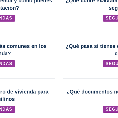
vienda y cómo puedes
¿Qué cubre exactamen
atación?
seg
ENDAS
SEGU
más comunes en los
¿Qué pasa si tienes 
enda?
c
ENDAS
SEGU
ro de vivienda para
¿Qué documentos nec
ilinos
ENDAS
SEGU